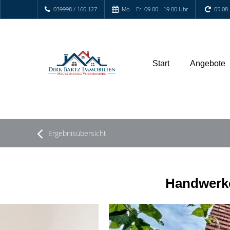
039998 / 160 127
Mo. - Fr. 09.00 - 19.00 Uhr
05.08
Start
Angebote
Ergebnisübersicht
Handwerke