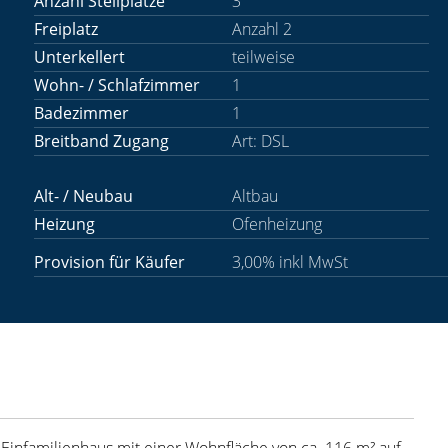
Anzahl Stellplätze
3
Freiplatz
Anzahl 2
Unterkellert
teilweise
Wohn- / Schlafzimmer
1
Badezimmer
1
Breitband Zugang
Art: DSL
Alt- / Neubau
Altbau
Heizung
Ofenheizung
Provision für Käufer
3,00% inkl MwSt