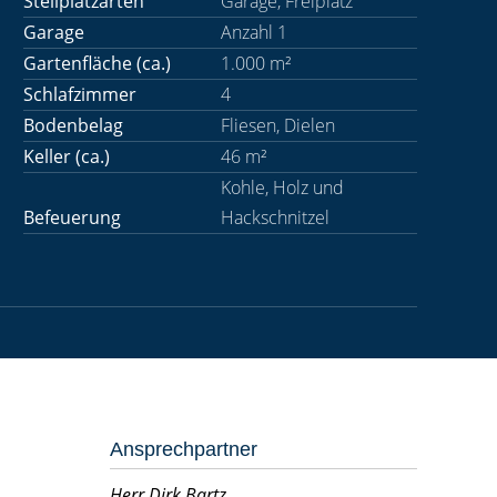
Stellplatzarten
Garage, Freiplatz
Garage
Anzahl 1
Gartenfläche (ca.)
1.000 m²
Schlafzimmer
4
Bodenbelag
Fliesen, Dielen
Keller (ca.)
46 m²
Kohle, Holz und
Befeuerung
Hackschnitzel
Ansprechpartner
Herr Dirk Bartz