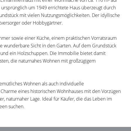
Einfamilienhaus mit einer Wohnfläche von ca. 116 m² auf
 ursprünglich um 1949 errichtete Haus überzeugt durch
undstück mit vielen Nutzungsmöglichkeiten. Der idyllische
stversorger oder Hobbygärtner.
mmer sowie einer Küche, einem praktischen Vorratsraum
e wunderbare Sicht in den Garten. Auf dem Grundstück
e und ein Holzschuppen. Die Immobilie bietet damit
alisten, die naturnahes Wohnen mit großzügigem
emütliches Wohnen als auch individuelle
n Charme eines historischen Wohnhauses mit den Vorzügen
r, naturnaher Lage. Ideal für Käufer, die das Leben im
deen suchen.