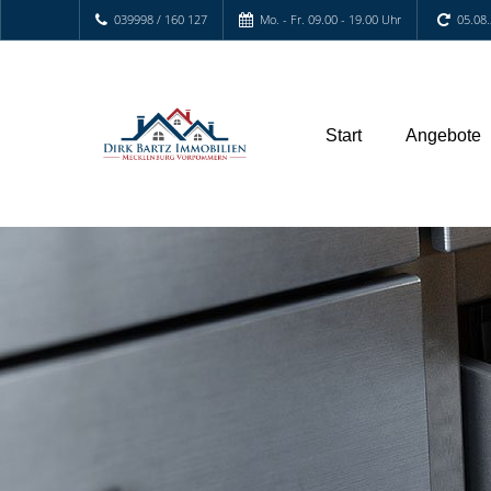
039998 / 160 127
Mo. - Fr. 09.00 - 19.00 Uhr
05.08
Start
Angebote