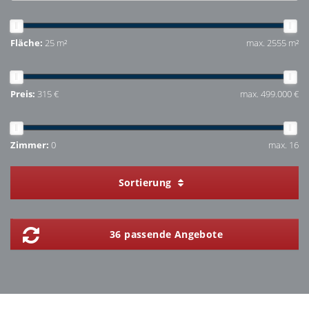
Fläche:
25 m²
max. 2555 m²
Preis:
315 €
max. 499.000 €
Zimmer:
0
max. 16
Sortierung
36 passende Angebote