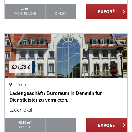
25 m²
1
WOHNFLÄCHE
ZIMMER
931,50 €
Demmin
Ladengeschäft / Büroraum in Demmin für
Dienstleister zu vermieten.
Ladenlokal
93,50 m²
FLÄCHE