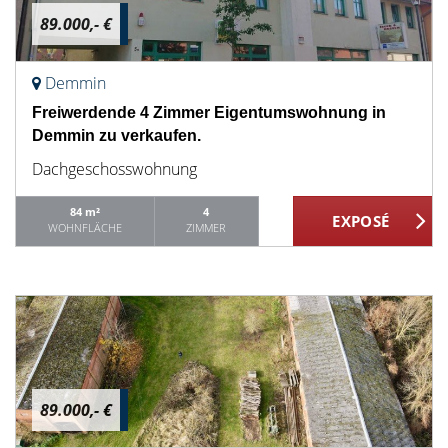
89.000,- €
Demmin
Freiwerdende 4 Zimmer Eigentumswohnung in
Demmin zu verkaufen.
Dachgeschosswohnung
84 m²
4
WOHNFLÄCHE
ZIMMER
89.000,- €