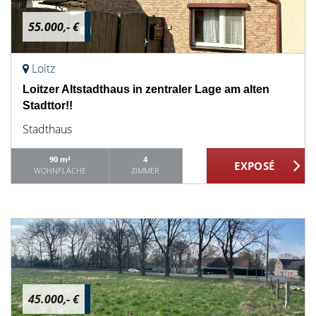
55.000,- €
Loitz
Loitzer Altstadthaus in zentraler Lage am alten
Stadttor!!
Stadthaus
90 m²
4
WOHNFLÄCHE
ZIMMER
45.000,- €