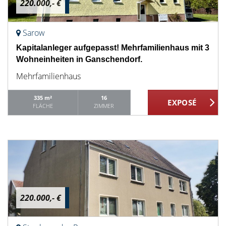
220.000,- €
Sarow
Kapitalanleger aufgepasst! Mehrfamilienhaus mit 3
Wohneinheiten in Ganschendorf.
Mehrfamilienhaus
335 m²
16
FLÄCHE
ZIMMER
220.000,- €