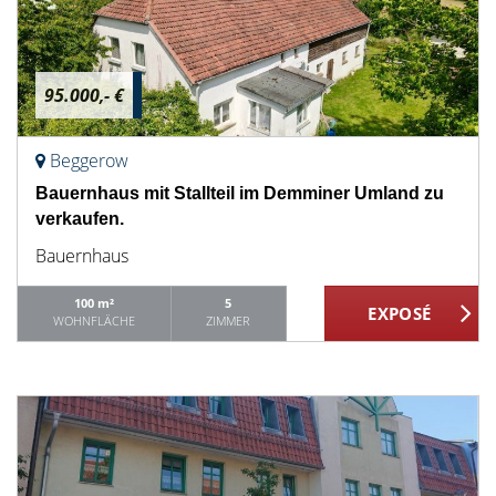
95.000,- €
Beggerow
Bauernhaus mit Stallteil im Demminer Umland zu
verkaufen.
Bauernhaus
100 m²
5
WOHNFLÄCHE
ZIMMER