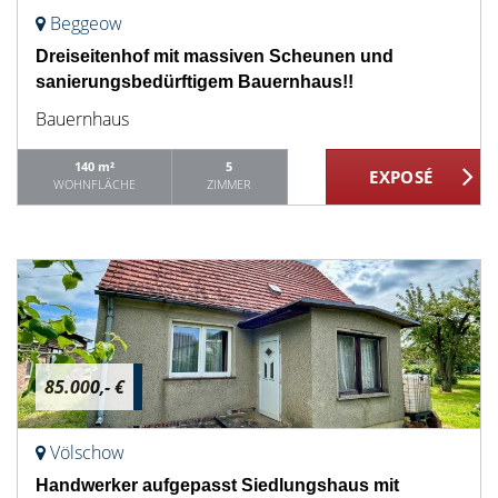
Beggeow
Dreiseitenhof mit massiven Scheunen und
sanierungsbedürftigem Bauernhaus!!
Bauernhaus
140 m²
5
WOHNFLÄCHE
ZIMMER
85.000,- €
Völschow
Handwerker aufgepasst Siedlungshaus mit