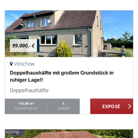
99.000,- €
Völschow
Doppelhaushälfte mit großem Grundstück in
ruhiger Lage!!
Doppelhaushälfte
114,08 m²
5
WOHNFLÄCHE
ZIMMER