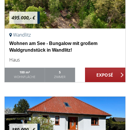
495.000,- €
Wandlitz
Wohnen am See - Bungalow mit großem
Waldgrundstück in Wandlitz!
Haus
100 m²
5
WOHNFLÄCHE
ZIMMER
380.000,- €