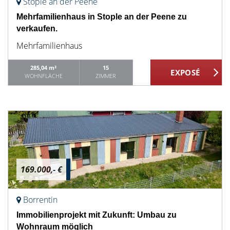
Stople an der Peene
Mehrfamilienhaus in Stople an der Peene zu
verkaufen.
Mehrfamilienhaus
285,04 m²
15
WOHNFLÄCHE
ZIMMER
169.000,- €
Borrentin
Immobilienprojekt mit Zukunft: Umbau zu
Wohnraum möglich