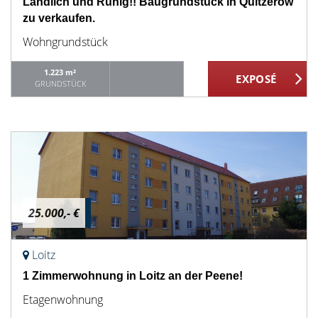
Ländlich und Ruhig!! Baugrundstück in Quitzerow
zu verkaufen.
Wohngrundstück
1.223 m²
GRUNDSTÜCK
25.000,- €
Loitz
1 Zimmerwohnung in Loitz an der Peene!
Etagenwohnung