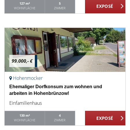
127 m²
5
WOHNFLÄCHE
ZIMMER
99.000,- €
Hohenmocker
Ehemaliger Dorfkonsum zum wohnen und
arbeiten in Hohenbrünzow!
Einfamilienhaus
130 m²
4
WOHNFLÄCHE
ZIMMER