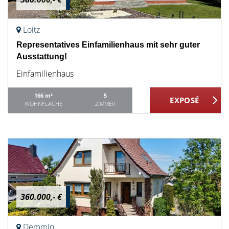
Loitz
Representatives Einfamilienhaus mit sehr guter
Ausstattung!
Einfamilienhaus
166 m²
5
WOHNFLÄCHE
ZIMMER
360.000,- €
Demmin