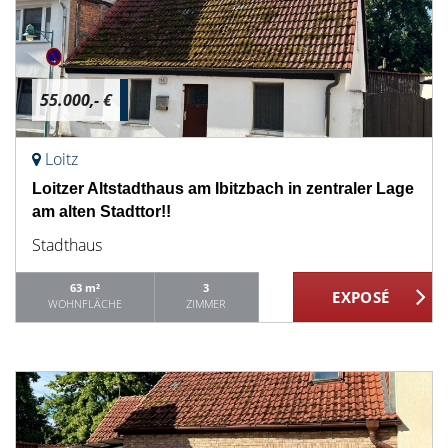
55.000,- €
Loitz
Loitzer Altstadthaus am Ibitzbach in zentraler Lage
am alten Stadttor!!
Stadthaus
63 m²
3
WOHNFLÄCHE
ZIMMER