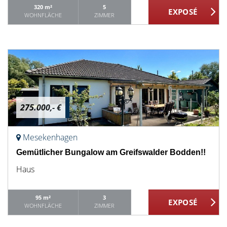
320 m²
5
WOHNFLÄCHE
ZIMMER
275.000,- €
Mesekenhagen
Gemütlicher Bungalow am Greifswalder Bodden!!
Haus
95 m²
3
WOHNFLÄCHE
ZIMMER