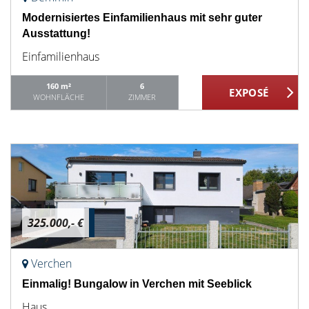
Modernisiertes Einfamilienhaus mit sehr guter
Ausstattung!
Einfamilienhaus
160 m²
6
WOHNFLÄCHE
ZIMMER
325.000,- €
Verchen
Einmalig! Bungalow in Verchen mit Seeblick
Haus