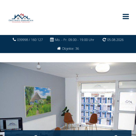
039998 / 160 127
Mo. - Fr. 09.00 - 19.00 Uhr
05.08.2026
Objekte: 36