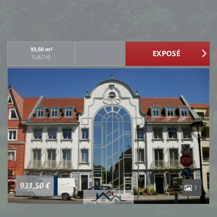
93,50 m²
FLÄCHE
931,50 €
1