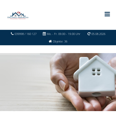
039998 / 160 127
Mo. - Fr. 09.00 - 19.00 Uhr
05.08.2026
Objekte: 36