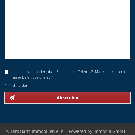
Ich bin einverstanden, dass Sie mich per Telefon/E-Mail kontaktieren und
meine Daten speichern. *
* Pflichtfelder
Absenden
© Dirk Bartz Immobilien e. K.
Powered by
Immonia GmbH