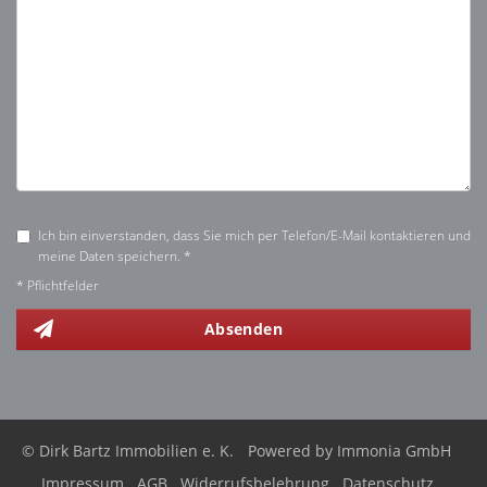
Ich bin einverstanden, dass Sie mich per Telefon/E-Mail kontaktieren und
meine Daten speichern. *
* Pflichtfelder
Absenden
© Dirk Bartz Immobilien e. K.
Powered by
Immonia GmbH
Impressum
AGB
Widerrufsbelehrung
Datenschutz