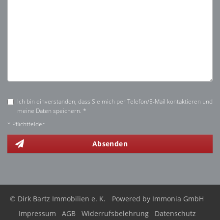
Ich bin einverstanden, dass Sie mich per Telefon/E-Mail kontaktieren und
meine Daten speichern. *
* Pflichtfelder
Absenden
© Dirk Bartz Immobilien e. K.
Powered by
Immonia GmbH
Impressum
AGB
Widerrufsbelehrung
Datenschutz