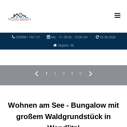
039998 / 160 127
Mo. - Fr. 09.00 - 19.00 Uhr
05.08.2026
Objekte: 36
1
2
3
4
5
Wohnen am See - Bungalow mit
großem Waldgrundstück in